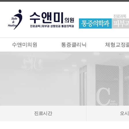
수앤미의원
통증클리닉
체형교정
진료시간
오시