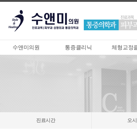
수앤미의원
통증클리닉
체형교정
진료시간
오시