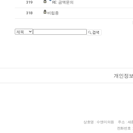
319
RE: 금액문의
318
비립종
개인정
상호명 : 수앤미의원
주소 : 
전화번호 : 