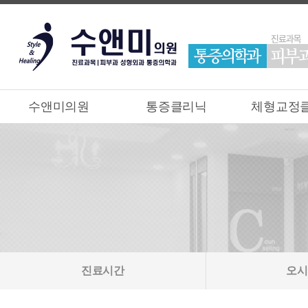
수앤미의원
통증클리닉
체형교정
진료시간
오시