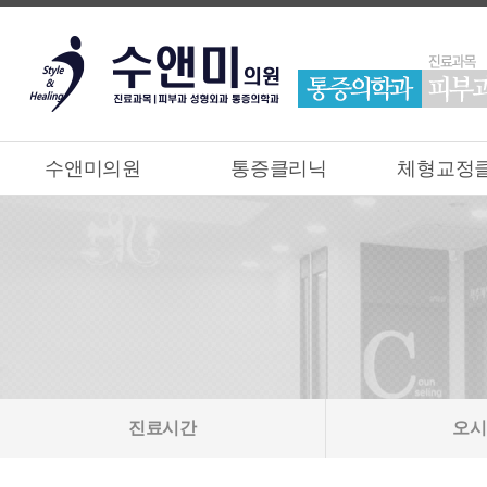
수앤미의원
통증클리닉
체형교정
진료시간
오시