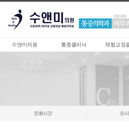
수앤미의원
통증클리닉
체형교정
진료시간
오시