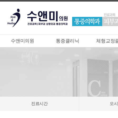
수앤미의원
통증클리닉
체형교정
진료시간
오시