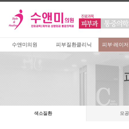
수앤미의원
피부질환클리닉
피부·레이
색소질환
모공