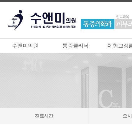
수앤미의원
통증클리닉
체형교정
진료시간
오시